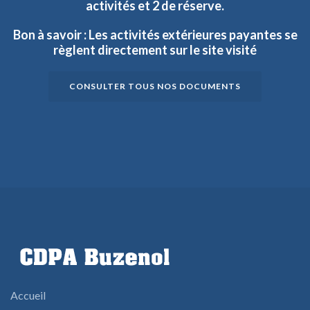
activités
et
2
de
réserve.
Bon
à
savoir
:
Les
activités
extérieures
payantes
se
règlent
directement
sur
le
site
visité
CONSULTER TOUS NOS DOCUMENTS
Accueil