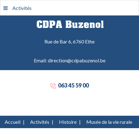
Activités
Rue de Bar 6, 6760 Ethe
Email: direction@cdpabuzenol.be
063 45 59 00
Accueil
|
Activités
|
Histoire
|
Musée de la vie rurale