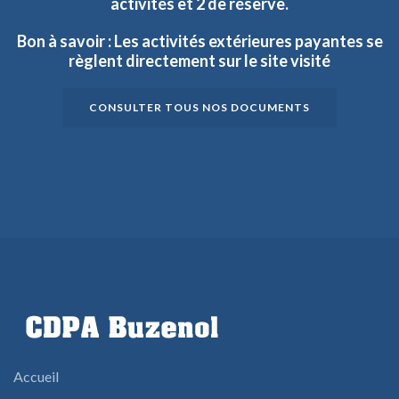
activités
et
2
de
réserve.
Bon
à
savoir
:
Les
activités
extérieures
payantes
se
règlent
directement
sur
le
site
visité
CONSULTER TOUS NOS DOCUMENTS
Accueil