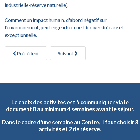
industrielle-réserve naturelle).
Comment un impact humain, d'abord négatif sur
l'environnement, peut engendrer une biodiversité rare et
exceptionnelle.
Précédent
Suivant
Le
choix
des
activités
est
à
communiquer
via
le
document
B
au
minimum
4
semaines
avant
le
séjour.
Dans
le
cadre
d'une
semaine
au
Centre,
il
faut
choisir
8
activités
et
2
de
réserve.