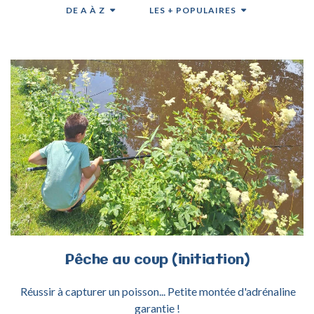
DE A À Z
LES + POPULAIRES
ACTIVITÉ PÊCHE AU COUP
Pêche
au
coup
(initiation)
Réussir à capturer un poisson... Petite montée d'adrénaline
garantie !